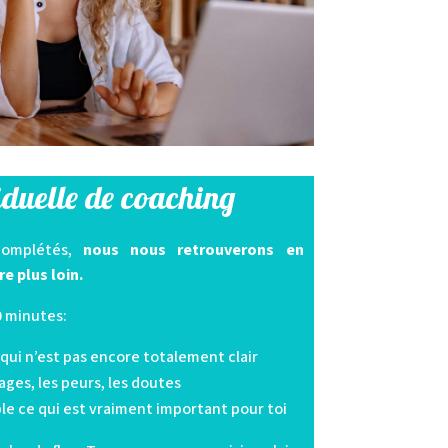
viduelle de coaching
complétés,
nous nous retrouverons en
re plus loin.
0 minutes:
qui n’est pas encore totalement clair
ages, les peurs, les doutes
e ce qui est vraiment important pour toi