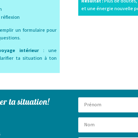
Résultat :
Plus de doutes, 
et une énergie nouvelle po
n
 réflexion
 remplir un formulaire pour
questions.
oyage intérieur
: une
rifier ta situation à ton
er ta situation!
s