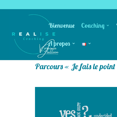
coachingrealise@gmail.com
Bienvenue
Coaching
A propos
Parcours « Je fais le point