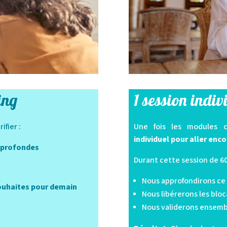
hing
1 session indi
ifier :
Une fois les modules 
individuel pour aller enco
s profondes
Durant cette session de 6
Nous approfondirons ce 
souhaites pour demain
Nous libérerons les bloc
Nous validerons ensembl