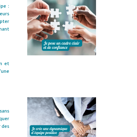
pe :
leurs
pter
enant
n et
d’une
 sans
quer
r des