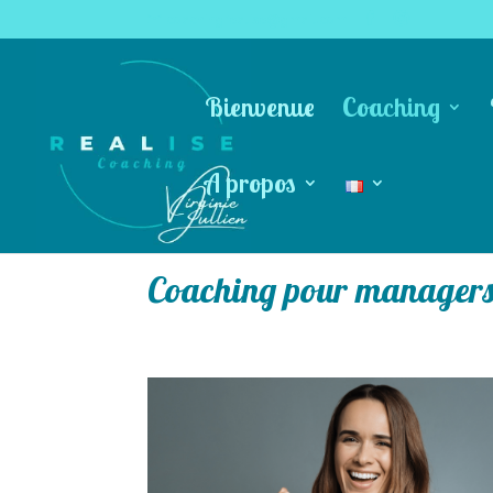
coachingrealise@gmail.com
Bienvenue
Coaching
A propos
Coaching pour manager