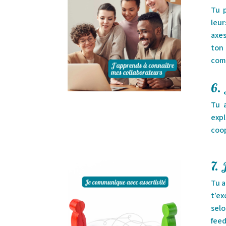
Tu 
leur
axe
ton 
comp
6. 
Tu 
expl
coop
7. 
Tu a
t’e
selo
feed