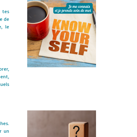
, tes
le de
, le
brer,
ment,
tuels
ches.
r un