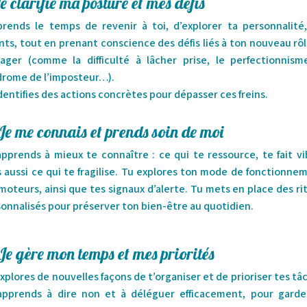
Je clarifie ma posture et mes défis
rends le temps de revenir à toi, d’explorer ta personnalité
nts, tout en prenant conscience des défis liés à ton nouveau rô
ager (comme la difficulté à lâcher prise, le perfectionnisme
drome de l’imposteur…).
dentifies des actions concrètes pour dépasser ces freins.
Je me connais et prends soin de moi
pprends à mieux te connaître : ce qui te ressource, te fait vi
 aussi ce qui te fragilise. Tu explores ton mode de fonctionne
moteurs, ainsi que tes signaux d’alerte. Tu mets en place des ri
onnalisés pour préserver ton bien-être au quotidien.
Je gère mon temps et mes priorités
xplores de nouvelles façons de t’organiser et de prioriser tes tâ
apprends à dire non et à déléguer efficacement, pour garde