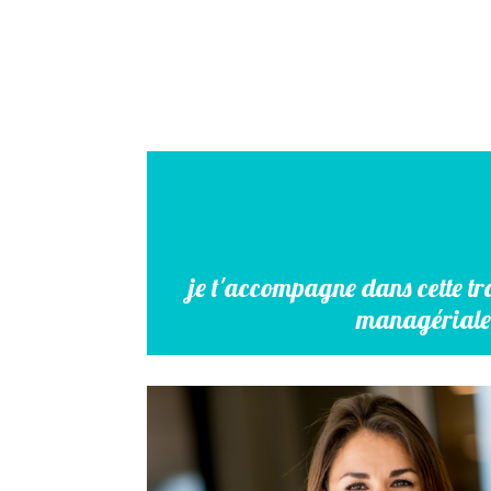
je t'accompagne dans cette t
managériale q