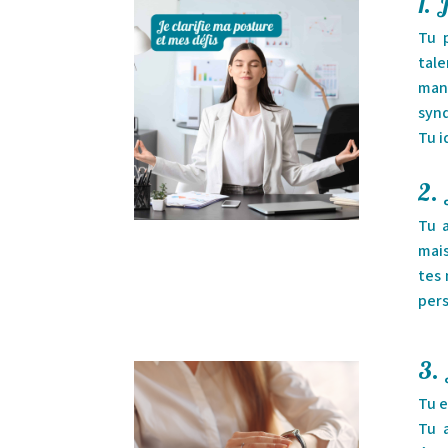
1. 
Tu p
tale
man
syn
Tu i
2. 
Tu a
mais
tes 
pers
3. 
Tu e
Tu 