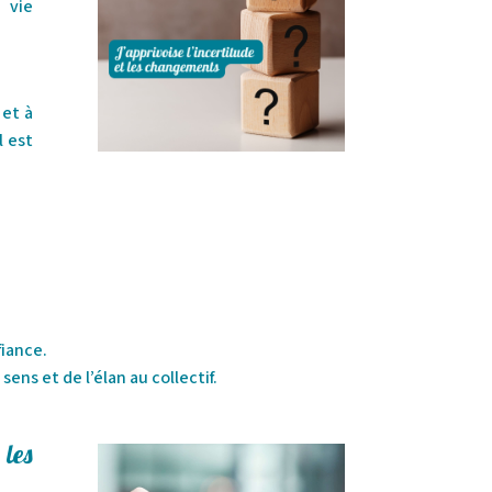
 vie
 et à
l est
fiance.
ens et de l’élan au collectif.
 les