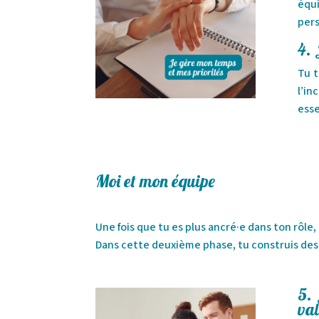
équ
pers
4. 
Tu t
l’in
esse
Moi et mon équipe
Une fois que tu es plus ancré·e dans ton rôle
Dans cette deuxième phase, tu construis des re
5. 
val