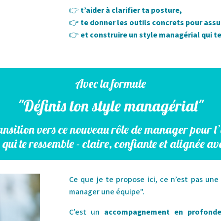
👉
t’aider à clarifier ta posture,
👉
te donner les outils concrets pour ass
👉
et construire un style managérial qui te
Avec la formule
"Définis ton style managérial"
ransition vers ce nouveau rôle de manager
pour t
ui te ressemble - claire, confiante et alignée ave
Ce que je te propose ici, ce n’est pas u
manager une équipe".
C’est un
accompagnement en profond