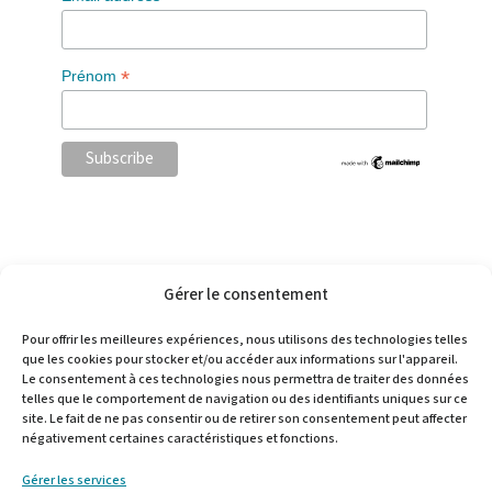
*
Prénom
Gérer le consentement
Pour offrir les meilleures expériences, nous utilisons des technologies telles
Choisir
que les cookies pour stocker et/ou accéder aux informations sur l'appareil.
une
Le consentement à ces technologies nous permettra de traiter des données
langue
telles que le comportement de navigation ou des identifiants uniques sur ce
site. Le fait de ne pas consentir ou de retirer son consentement peut affecter
négativement certaines caractéristiques et fonctions.
Gérer les services