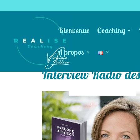
coachingrealise@gmail.com
Bienvenue
Coaching
A propos
Interview Radio des