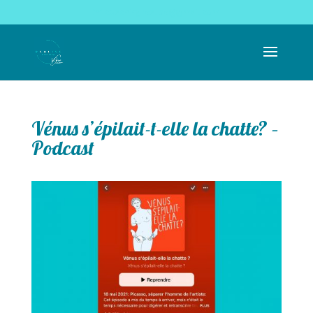
coachingrealise@gmail.com
Vénus s’épilait-t-elle la chatte? –
Podcast