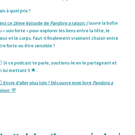
ais à quel prix ?
ans ce 2ème épisode de
Pandore a raison
, j’ouvre la boîte
u « sois forte » pour explorer les liens entre la tête, le
œur et le corps. Faut-il finalement vraiment choisir entre
tre forte ou être sensible ?
🏻 Si ce podcast te parle, soutiens-le en le partageant et
n lui mettant 5 🌟.
🏻 Envie d’aller plus loin ? Découvre mon livre
Pandore a
aison
💜