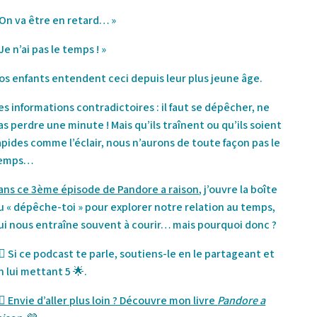
 On va être en retard… »
 Je n’ai pas le temps ! »
os enfants entendent ceci depuis leur plus jeune âge.
es informations contradictoires : il faut se dépêcher, ne
as perdre une minute ! Mais qu’ils traînent ou qu’ils soient
apides comme l’éclair, nous n’aurons de toute façon pas le
emps…
ans ce 3ème épisode de Pandore a raison
, j’ouvre la boîte
u « dépêche-toi » pour explorer notre relation au temps,
ui nous entraîne souvent à courir… mais pourquoi donc ?
🏻 Si ce podcast te parle, soutiens-le en le partageant et
n lui mettant 5 🌟.
🏻 Envie d’aller plus loin ? Découvre mon livre
Pandore a