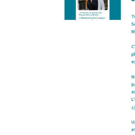
T
S
M
C
p
e
N
p
e
L
«
U
e