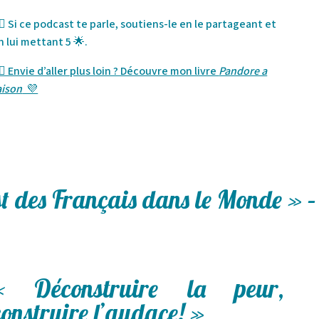
🏻 Si ce podcast te parle, soutiens-le en le partageant et
n lui mettant 5 🌟.
🏻 Envie d’aller plus loin ? Découvre mon livre
Pandore a
aison
💜
st des Français dans le Monde » –
« Déconstruire la peur,
construire l’audace! »