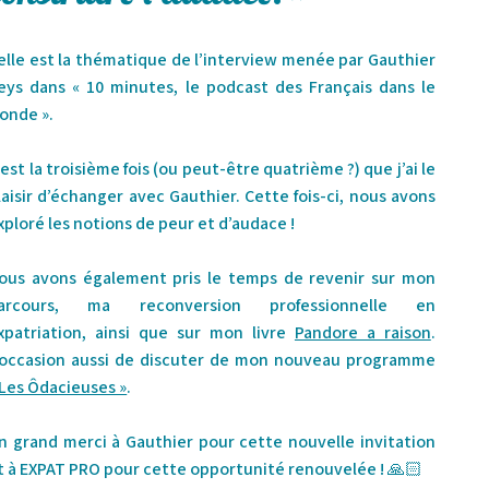
elle est la thématique de l’interview menée par Gauthier
eys dans « 10 minutes, le podcast des
Français dans le
onde
».
’est la troisième fois (ou peut-être quatrième ?) que j’ai le
laisir d’échanger avec Gauthier. Cette fois-ci, nous avons
xploré les notions de peur et d’audace !
ous avons également pris le temps de revenir sur mon
arcours, ma reconversion professionnelle en
xpatriation, ainsi que sur mon livre
Pandore a raison
.
’occasion aussi de discuter de mon nouveau programme
 Les Ôdacieuses »
.
n grand merci à
Gauthier
pour cette nouvelle invitation
t à
EX
PAT PRO
pour cette opportunité renouvelée ! 🙏🏻