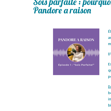
Sois parfaite : pourquo
Pandore a raison
É
a
m
D
E
q
p
D
b
i
b