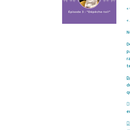
«
«
N
D
p
r
t
D
d
q

e
