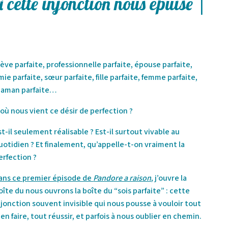
i cette injonction nous épuise |
lève parfaite, professionnelle parfaite, épouse parfaite,
mie parfaite, sœur parfaite, fille parfaite, femme parfaite,
aman parfaite…
’où nous vient ce désir de perfection ?
st-il seulement réalisable ? Est-il surtout vivable au
uotidien ? Et finalement, qu’appelle-t-on vraiment la
erfection ?
ans ce premier épisode de
Pandore a raison
, j’ouvre la
oîte du nous ouvrons la boîte du “sois parfaite” : cette
njonction souvent invisible qui nous pousse à vouloir tout
ien faire, tout réussir, et parfois à nous oublier en chemin.