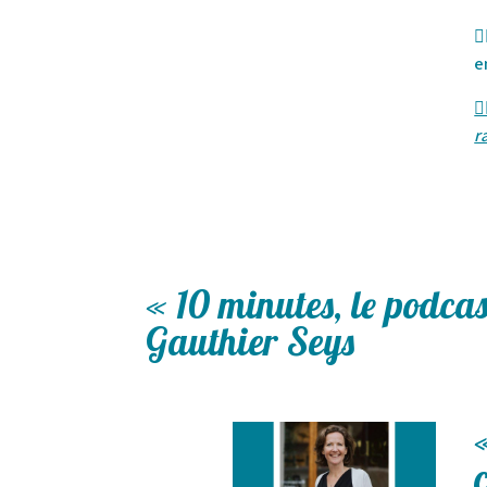

e

r
« 10 minutes, le podca
Gauthier Seys