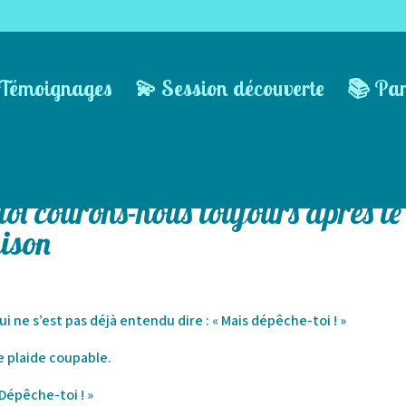
Témoignages
💫 Session découverte
📚 Pa
oi courons-nous toujours après le
ison
ui ne s’est pas déjà entendu dire : « Mais dépêche-toi ! »
e plaide coupable.
 Dépêche-toi ! »