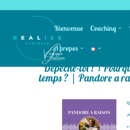
coachingrealise@gmail.com
Bienvenue
Coaching
A propos
“Dépêche-toi !”: Pourqu
temps ? | Pandore a ra
Q
J
«