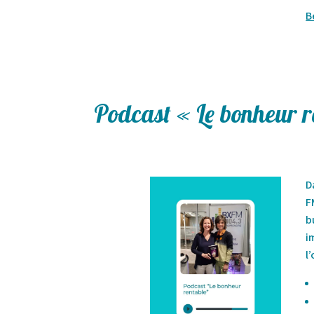
B
Podcast « Le bonheur r
D
F
b
i
l