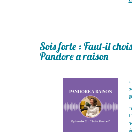
r
Sois forte : Faut-il choi
Pandore a raison
«
p
g
T
t
n
é