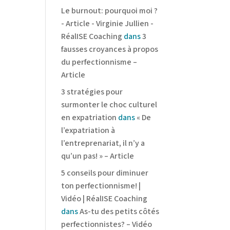
Le burnout: pourquoi moi ?
- Article - Virginie Jullien -
RéalISE Coaching
dans
3
fausses croyances à propos
du perfectionnisme –
Article
3 stratégies pour
surmonter le choc culturel
en expatriation
dans
« De
l’expatriation à
l’entreprenariat, il n’y a
qu’un pas! » – Article
5 conseils pour diminuer
ton perfectionnisme! |
Vidéo | RéalISE Coaching
dans
As-tu des petits côtés
perfectionnistes? – Vidéo