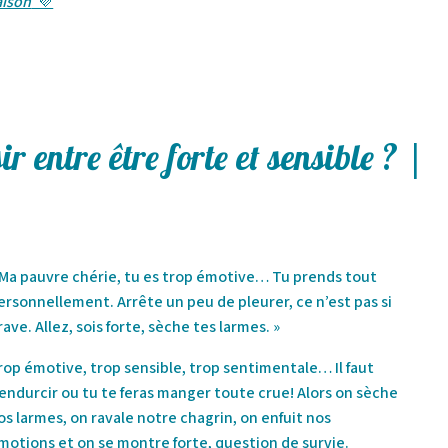
aison
💜
sir entre être forte et sensible ? |
 Ma pauvre chérie, tu es trop émotive… Tu prends tout
ersonnellement. Arrête un peu de pleurer, ce n’est pas si
rave. Allez, sois forte, sèche tes larmes. »
rop émotive, trop sensible, trop sentimentale… Il faut
’endurcir ou tu te feras manger toute crue! Alors on sèche
os larmes, on ravale notre chagrin, on enfuit nos
motions et on se montre forte, question de survie.