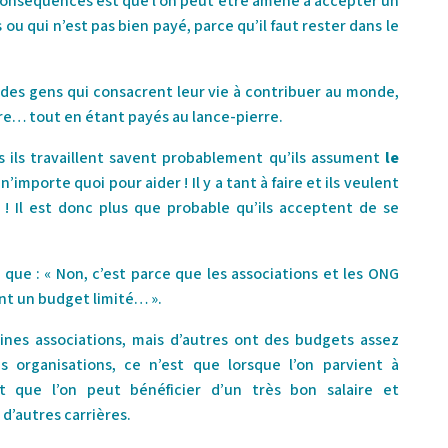
onséquences est que l’on peut être amené à accepter un
u qui n’est pas bien payé, parce qu’il faut rester dans le
 a des gens qui consacrent leur vie à contribuer au monde,
aire… tout en étant payés au lance-pierre.
s ils travaillent savent probablement qu’ils assument
le
 n’importe quoi pour aider ! Il y a tant à faire et ils veulent
! Il est donc plus que probable qu’ils acceptent de se
ue : « Non, c’est parce que les associations et les ONG
ont un budget limité… ».
aines associations, mais d’autres ont des budgets assez
s organisations, ce n’est que lorsque l’on parvient à
 que l’on peut bénéficier d’un très bon salaire et
d’autres carrières.