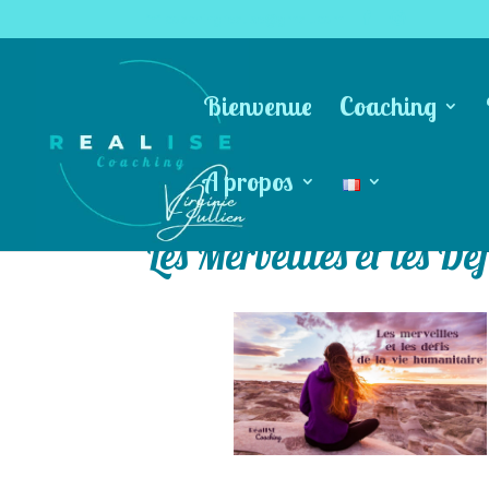
coachingrealise@gmail.com
Bienvenue
Coaching
A propos
Les Merveilles et les Dé