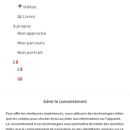
🎥 Vidéos
📖 Livres
A propos
Mon approche
Mon parcours
Mon portrait
Gérer le consentement
Pour offrir les meilleures expériences, nous utilisons des technologies telles
Choisir
que les cookies pour stocker et/ou accéder aux informations sur l'appareil.
une
Le consentement à ces technologies nous permettra de traiter des données
langue
telles que le comportement de navigation ou des identifiants uniques sur ce