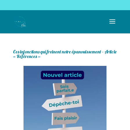
coachingrealise@gmail.com
Ces injonctions qui freinent notre épanouissement – Article
« Références »