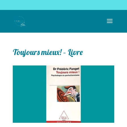
coachingrealise@gmail.com
Toujours mieux! – Livre