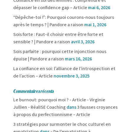
Confiance en soi des femmes : comprendre et
dépasser le confidence gap – Article
mai 6, 2026
“Dépêche-toi !”: Pourquoi courons-nous toujours
après le temps ? | Pandore a raison
mai 1, 2026
Sois forte : Faut-il choisir entre être forte et
sensible ? | Pandore a raison
avril 3, 2026
Sois parfaite : pourquoi cette injonction nous
épuise | Pandore a raison
mars 16, 2026
La confiance en soi: l’alliance de l’introspection et
de l’action – Article
novembre 3, 2025
Commentaires récents
Le burnout: pourquoi moi ? - Article - Virginie
Jullien - RéalISE Coaching
dans
3 fausses croyances
à propos du perfectionnisme – Article
3 stratégies pour surmonter le choc culturel en
expatriation
dans
« De l’expatriation à