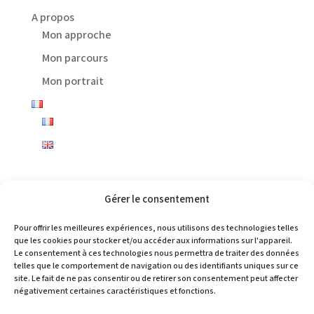
A propos
Mon approche
Mon parcours
Mon portrait
Gérer le consentement
Pour offrir les meilleures expériences, nous utilisons des technologies telles
Choisir
que les cookies pour stocker et/ou accéder aux informations sur l'appareil.
une
Le consentement à ces technologies nous permettra de traiter des données
langue
telles que le comportement de navigation ou des identifiants uniques sur ce
site. Le fait de ne pas consentir ou de retirer son consentement peut affecter
négativement certaines caractéristiques et fonctions.